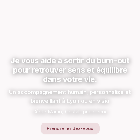
Je vous aide à sortir du burn-out
pour retrouver sens et équilibre
dans votre vie.
Un accompagnement humain, personnalisé et
bienveillant à Lyon ou en visio
Cécile Martin, Gestalt-praticienne
Prendre rendez-vous