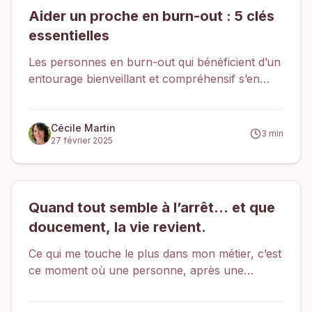
Aider un proche en burn-out : 5 clés
essentielles
Les personnes en burn-out qui bénéficient d’un
entourage bienveillant et compréhensif s’en
sortent mieux et plus rapidement. Je l’observe
chaque jour dans mon cabinet : la qualité du
soutien reçu joue un rôle déterminant dans la
Cécile Martin
3
min
27 février 2025
reconstruction
Quand tout semble à l’arrêt… et que
doucement, la vie revient.
Ce qui me touche le plus dans mon métier, c’est
ce moment où une personne, après une
période de doute, de fatigue ou d’épuisement,
sent en elle un léger frémissement… Comme