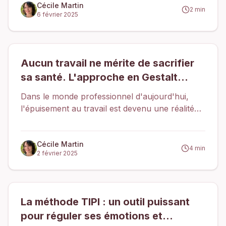
une brise douce après un long hiver.
Cécile Martin
2
min
6 février 2025
Aucun travail ne mérite de sacrifier
sa santé. L'approche en Gestalt
thérapie pour comprendre et
Dans le monde professionnel d'aujourd'hui,
prévenir le burn-out.
l'épuisement au travail est devenu une réalité
trop fréquente. Pourtant, derrière le terme
"burn-out", il existe une dynamique complexe,
profondément liée à nos émotions, nos
Cécile Martin
4
min
2 février 2025
relations et nos mécanismes psychiques. La
Gestalt-thérapie, avec son approche holistique
et humaniste, peut apporter un éclairage
précieux pour comprendre cette souffrance et
La méthode TIPI : un outil puissant
amorcer un chemin de guérison.
pour réguler ses émotions et