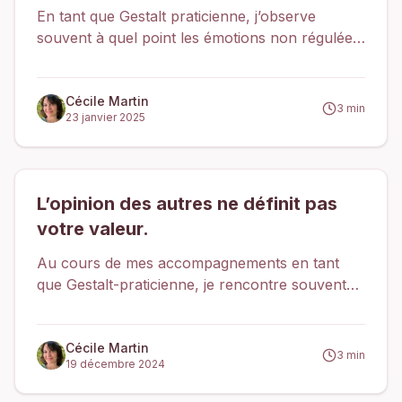
prévenir le burn-out
En tant que Gestalt praticienne, j’observe
souvent à quel point les émotions non régulées
peuvent impacter nos vies, que ce soit au
travail, dans nos relations ou dans notre bien-
être général. Un stress prolongé ou mal géré
Cécile Martin
3
min
23 janvier 2025
peut parfois conduire à des états d’épuisement
émotionnel, voire à un burn-out.
L’opinion des autres ne définit pas
votre valeur.
Au cours de mes accompagnements en tant
que Gestalt-praticienne, je rencontre souvent
des personnes confrontées à cette situation :
une remarque, une opinion, parfois même un
simple regard, peut suffire à faire vaciller leur
Cécile Martin
3
min
19 décembre 2024
confiance.