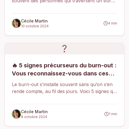
souvent des personnes qui traversent un burn-
out et dont la confiance en soi est
profondément ébranlée. Un volet essentiel de
mon accompagnement consiste à les aider à
Cécile Martin
4
min
10 octobre 2024
reconstruire cette confiance, souvent mise à
mal par une identification excessive au travail.
?
🔥 5 signes précurseurs du burn-out :
Vous reconnaissez-vous dans ces
pensées ? 💭
Le burn-out s'installe souvent sans qu’on s’en
rende compte, au fil des jours. Voici 5 signes qui
peuvent vous alerter.
Cécile Martin
1
min
8 octobre 2024