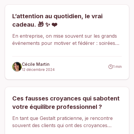
L’attention au quotidien, le vrai
cadeau. 🎁 ✨ ❤️
En entreprise, on mise souvent sur les grands
événements pour motiver et fédérer : soirées
de Noël, séminaires, team-buildings... Ces
moments ont leur importance. Ils marquent les
esprits, créent des souvenirs, et renforcent le
Cécile Martin
1
min
12 décembre 2024
sentiment d'appartenance.
Ces fausses croyances qui sabotent
votre équilibre professionnel ?
En tant que Gestalt praticienne, je rencontre
souvent des clients qui ont des croyances
limitantes sur leur travail. Ces croyances,