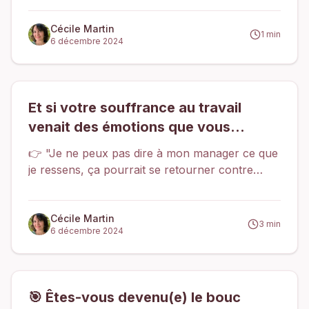
souvent inconscientes, nourrissent le stress,
l’épuisement et parfois même le burn-out.
Cécile Martin
1
min
6 décembre 2024
Et si votre souffrance au travail
venait des émotions que vous
n’exprimez pas ?
👉 "Je ne peux pas dire à mon manager ce que
je ressens, ça pourrait se retourner contre
moi." 👉 "Je préfère sourire et montrer que
tout va bien, même si je me sens épuisé(e)." 👉
"Je ne vais pas lui dire, ça ne changera rien de
Cécile Martin
3
min
6 décembre 2024
toute façon."
🎯 Êtes-vous devenu(e) le bouc