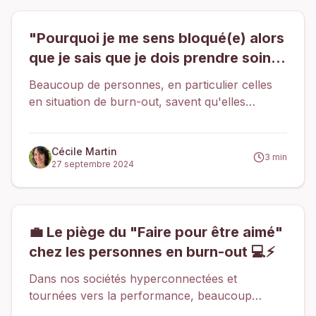
"Pourquoi je me sens bloqué(e) alors
que je sais que je dois prendre soin
de moi ?"
Beaucoup de personnes, en particulier celles
en situation de burn-out, savent qu'elles
doivent ralentir, réduire leur charge de travail
ou prendre soin d'elles-mêmes. Pourtant,
malgré cette prise de conscience, elles restent
Cécile Martin
3
min
27 septembre 2024
bloquées, incapables de passer à l’action. Ce
blocage vient souvent d’une déconnexion avec
leurs émotions et leurs besoins profonds.
💼 Le piège du "Faire pour être aimé"
chez les personnes en burn-out 💻⚡️
Dans nos sociétés hyperconnectées et
tournées vers la performance, beaucoup
tombent dans le piège du "faire pour être