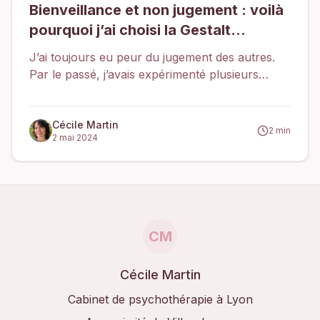
Bienveillance et non jugement : voilà
pourquoi j’ai choisi la Gestalt
thérapie !
J’ai toujours eu peur du jugement des autres.
Par le passé, j’avais expérimenté plusieurs
psychothérapies mais lorsque j’ai découvert la
Gestalt, j’ai senti quelque chose de différent :
une vraie bienveillance de la part de mon
Cécile Martin
2
min
2 mai 2024
thérapeute, sincère et authentique. Ça m’a fait
un bien fou ! Je rencontrais enfin un type de
thérapie vraiment alignée avec qui j’étais et où je
pouvais être en totale confiance.
CM
Cécile Martin
Cabinet de psychothérapie à Lyon