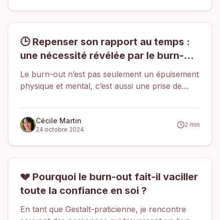
l'épuisement émotionnel et mental que
beaucoup ressentent.
🕒 Repenser son rapport au temps :
une nécessité révélée par le burn-out
🕒
Le burn-out n’est pas seulement un épuisement
physique et mental, c’est aussi une prise de
conscience sur la façon dont nous gérons
notre temps. Pendant des années, nous
sommes souvent pris dans une logique de
Cécile Martin
2
min
24 octobre 2024
temps quantitatif : remplir chaque minute
d’activités, maximiser la productivité, cocher des
cases sur des listes interminables. Mais cette
course effrénée finit par nous rattraper.
💔 Pourquoi le burn-out fait-il vaciller
toute la confiance en soi ?
En tant que Gestalt-praticienne, je rencontre