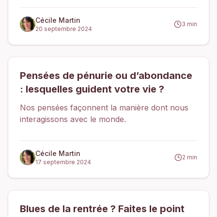
aimé", un schéma dans lequel la valeur de
l’individu se mesure à travers ce qu’il produit ou
Cécile Martin
3
min
20 septembre 2024
accomplit.
Pensées de pénurie ou d’abondance
: lesquelles guident votre vie ?
Nos pensées façonnent la manière dont nous
interagissons avec le monde.
Cécile Martin
2
min
17 septembre 2024
Blues de la rentrée ? Faites le point