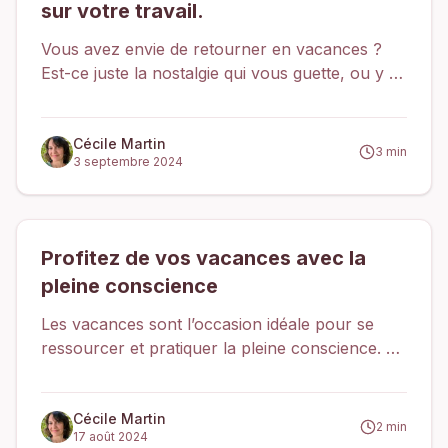
sur votre travail.
Vous avez envie de retourner en vacances ?
Est-ce juste la nostalgie qui vous guette, ou y a-
t-il un problème plus profond avec votre travail
?
Cécile Martin
3
min
3 septembre 2024
Profitez de vos vacances avec la
pleine conscience
Les vacances sont l’occasion idéale pour se
ressourcer et pratiquer la pleine conscience. En
thérapie Gestalt on apprend que le moment
présent, l’Ici et Maintenant, est le meilleur
moment pour s’occuper de nous. La pleine
Cécile Martin
2
min
17 août 2024
conscience permet de réduire le stress,