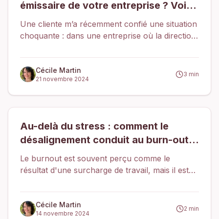
émissaire de votre entreprise ? Voici
pourquoi et comment réagir.
Une cliente m’a récemment confié une situation
choquante : dans une entreprise où la direction
est sous pression constante, elle s’est fait crier
dessus sans raison. En discutant, elle a réalisé
qu’elle était devenue, un moment, le bouc
Cécile Martin
3
min
21 novembre 2024
émissaire ou le fusible d’une direction stressée,
utilisée pour canaliser les frustrations et
détourner l’attention des vrais problèmes.
Malheureusement, ce phénomène est plus
Au-delà du stress : comment le
courant qu’on ne le pense.
désalignement conduit au burn-out
🚨
Le burnout est souvent perçu comme le
résultat d'une surcharge de travail, mais il est
souvent causé par un facteur plus insidieux : le
désalignement entre nos valeurs profondes et
notre quotidien professionnel. Ce décalage, bien
Cécile Martin
2
min
14 novembre 2024
que souvent invisible, joue un rôle majeur dans